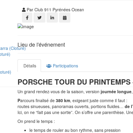
Par Club 911 Pyrénées Ocean
Lieu de l'événement
arra (Cloturé)
oturé)
Détails
Participations
oturé)
PORSCHE TOUR DU PRINTEMPS — 
Un grand rendez-vous de la saison, version
journée longue
P
arcours finalisé de
380 km
, exigeant juste comme il faut :
routes sinueuses, panoramas ouverts, portions fluides…
de l
Ici, on ne “fait pas une sortie”. On s’offre une parenthèse. Une
On prend le temps :
le temps de rouler au bon rythme, sans pression